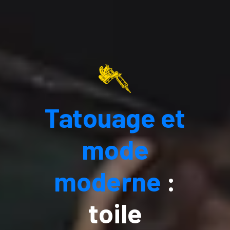
Tatouage et
mode
moderne
:
toile